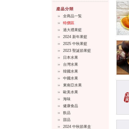
全商品一覧
特價區
過大禮果籃
2024 新年果籃
2025 中秋果籃
2023 聖誕節果籃
日本水果
台灣水果
韓國水果
中國水果
東南亞水果
歐美水果
海味
健康食品
飲品
甜品
2024 中秋節果盒