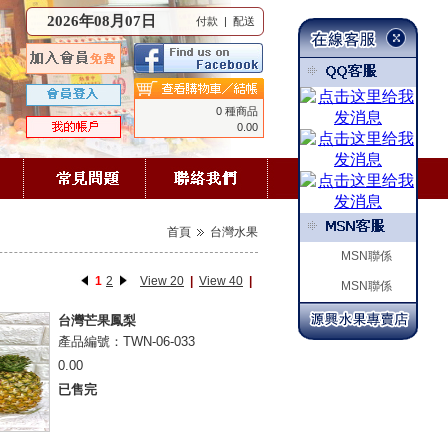
2026年08月07日
付款
|
配送
0 種商品
0.00
首頁
台灣水果
MSN聯係
1
2
View 20
|
View 40
|
MSN聯係
台灣芒果鳳梨
產品編號：TWN-06-033
0.00
已售完