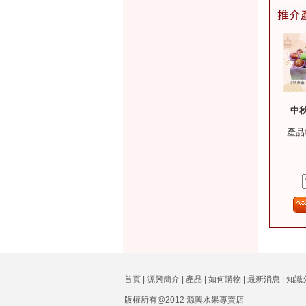
中秋
產品
首頁
|
源興簡介
|
產品
|
如何購物
|
最新消息
|
知識
版權所有@2012 源興水果專賣店